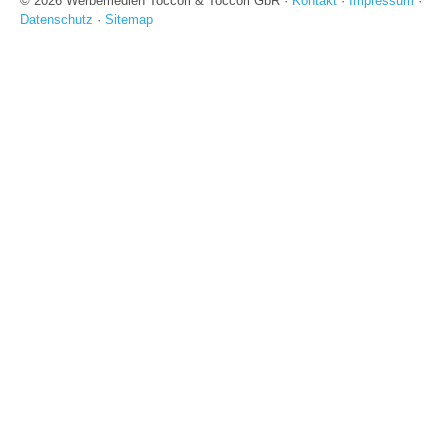
© 2026 Werbemedien Toccori & Toccori GbR ·
Kontakt
·
Impressum
·
Datenschutz
·
Sitemap